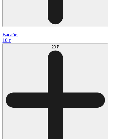
Васаби
10 г
20 ₽