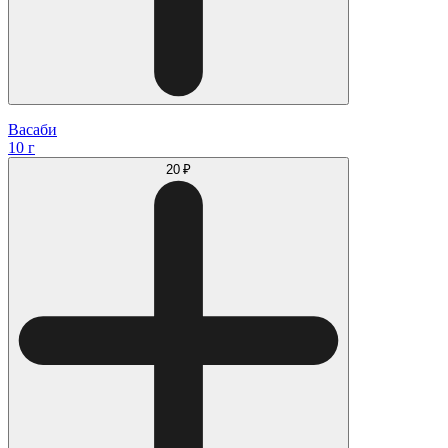
Васаби
10 г
20 ₽