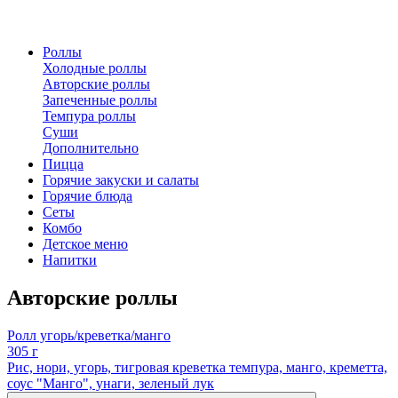
Роллы
Холодные роллы
Авторские роллы
Запеченные роллы
Темпура роллы
Суши
Дополнительно
Пицца
Горячие закуски и салаты
Горячие блюда
Сеты
Комбо
Детское меню
Напитки
Авторские роллы
Ролл угорь/креветка/манго
305 г
Рис, нори, угорь, тигровая креветка темпура, манго, креметта,
соус "Манго", унаги, зеленый лук