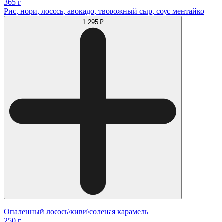
365 г
Рис, нори, лосось, авокадо, творожный сыр, соус ментайко
1 295 ₽
Опаленный лосось\киви\соленая карамель
250 г