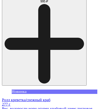
995 ₽
Новинка
Ролл креветка/снежный краб
277 г
Рис, водоросли нори,огурец,крабовый замес,тигровая