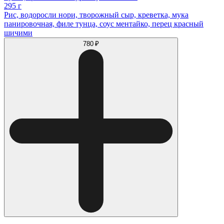
295 г
Рис, водоросли нори, творожный сыр, креветка, мука
панировочная, филе тунца, соус ментайко, перец красный
шичими
780 ₽