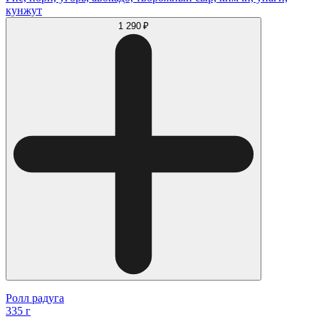
кунжут
1 290 ₽
Ролл радуга
335 г