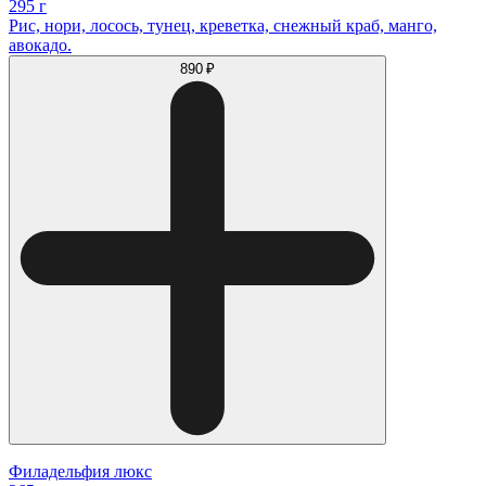
295 г
Рис, нори, лосось, тунец, креветка, снежный краб, манго,
авокадо.
890 ₽
Филадельфия люкс