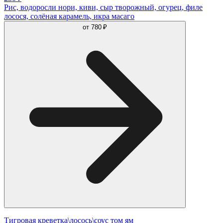
Рис, водоросли нори, киви, сыр творожный, огурец, филе
лосося, солёная карамель, икра масаго
от
780 ₽
Тигровая креветка\лосось\соус том ям