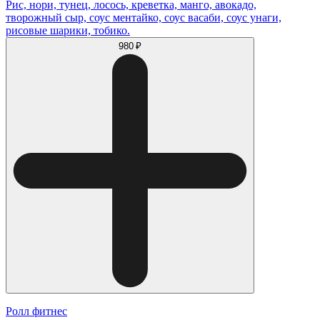
Рис, нори, тунец, лосось, креветка, манго, авокадо,
творожный сыр, соус ментайко, соус васаби, соус унаги,
рисовые шарики, тобико.
980 ₽
Ролл фитнес