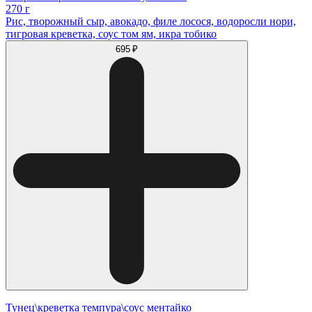
270 г
Рис, творожный сыр, авокадо, филе лосося, водоросли нори,
тигровая креветка, соус том ям, икра тобико
695 ₽
Тунец\креветка темпура\соус ментайко