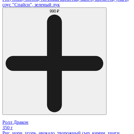
соус "Спайси", зеленый лук
990 ₽
Ролл Дракон
350 г
Рис, нори, угорь, авокадо, творожный сыр, кимчи, унаги,