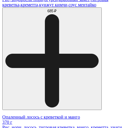
креветка,креметта,кунжут кимчи,соус ментайко
685 ₽
Опаленный лосось с креветкой и манго
370 г
Рис, нори, лосось, тигровая креветка, манго, креметта, унаги,